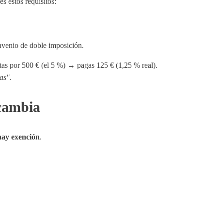
s estos requisitos:
nvenio de doble imposición.
as por 500 € (el 5 %) → pagas 125 € (1,25 % real).
das"
.
 cambia
hay exención
.