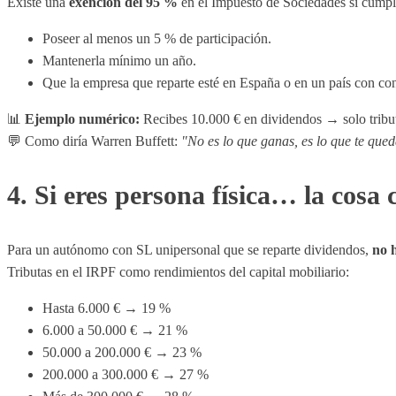
Existe una
exención del 95 %
en el Impuesto de Sociedades si cumple
Poseer al menos un 5 % de participación.
Mantenerla mínimo un año.
Que la empresa que reparte esté en España o en un país con co
📊
Ejemplo numérico:
Recibes 10.000 € en dividendos → solo tribut
💬 Como diría Warren Buffett:
"No es lo que ganas, es lo que te que
4. Si eres persona física… la cosa
Para un autónomo con SL unipersonal que se reparte dividendos,
no 
Tributas en el IRPF como rendimientos del capital mobiliario:
Hasta 6.000 € → 19 %
6.000 a 50.000 € → 21 %
50.000 a 200.000 € → 23 %
200.000 a 300.000 € → 27 %